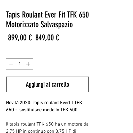
Tapis Roulant Ever Fit TFK 650
Motorizzato Salvaspazio
Prezzo
Prezzo
 899,00 € 
849,00 €
regolare
scontato
Quantità
*
Aggiungi al carrello
Novità 2020: Tapis roulant Everfit TFK
650 - sostituisce modello TFK 600
Il tapis roulant TFK 650 ha un motore da
2,75 HP in continuo con 3,75 HP di