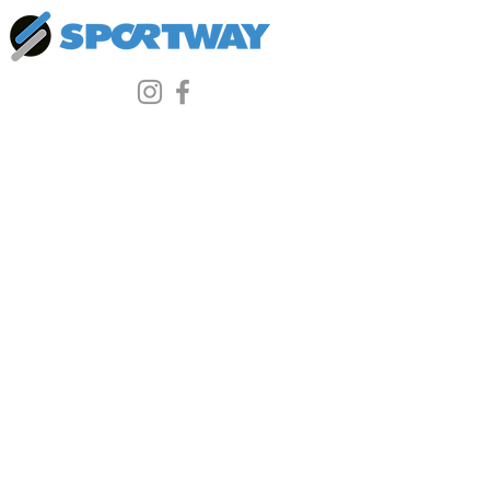
Al momento non abbiamo
prodotti da mostrare qui.
© 2025 Sportway
Il vero negozio di sport
Indirizzo:
Lunedì