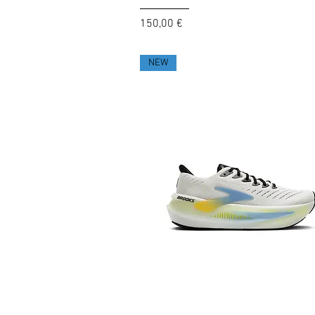
Prezzo
150,00 €
NEW