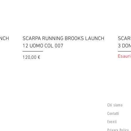
Vista rapida
UNCH
SCARPA RUNNING BROOKS LAUNCH
SCAR
12 UOMO COL 007
3 DO
Esauri
Prezzo
120,00 €
Carica altro
Chi siamo
Lunedì
15:30 - 19:30
Contatti
Mar - Sab
Eventi
9:00 - 12:30 | 15:30 - 19:30
Privacy Policy