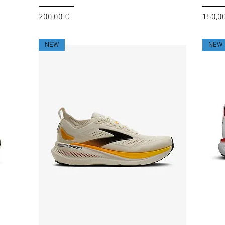
Prezzo
Prezzo
200,00 €
150,0
NEW
NEW