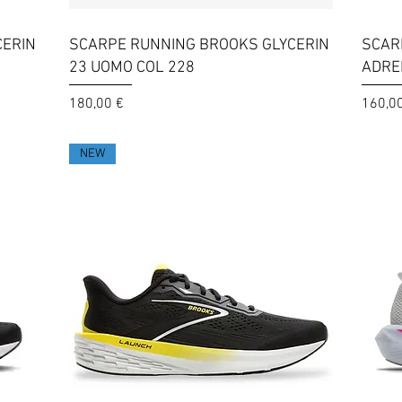
Vista rapida
CERIN
SCARPE RUNNING BROOKS GLYCERIN
SCAR
23 UOMO COL 228
ADRE
Prezzo
Prezzo
180,00 €
160,0
NEW