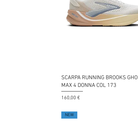
Vista rapida
SCARPA RUNNING BROOKS GHO
MAX 4 DONNA COL 173
Prezzo
160,00 €
NEW