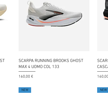
Vista rapida
ST
SCARPA RUNNING BROOKS GHOST
SCAR
MAX 4 UOMO COL 133
CASC
Prezzo
Prezzo
160,00 €
160,0
NEW
NEW