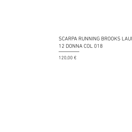
Vista rapida
SCARPA RUNNING BROOKS LA
12 DONNA COL 018
Prezzo
120,00 €
© 2025 Sportway
Il vero negozio di sport