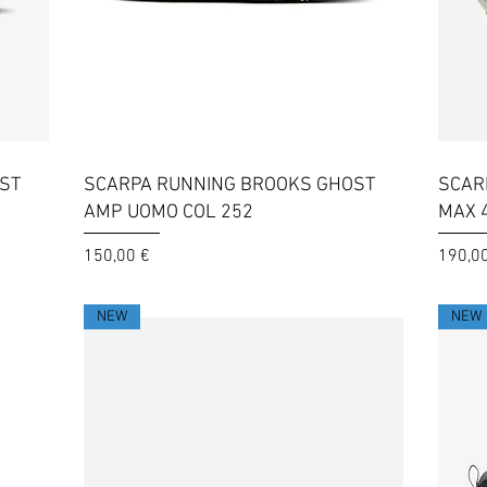
Vista rapida
ST
SCARPA RUNNING BROOKS GHOST
SCAR
AMP UOMO COL 252
MAX 
Prezzo
Prezzo
150,00 €
190,0
NEW
NEW