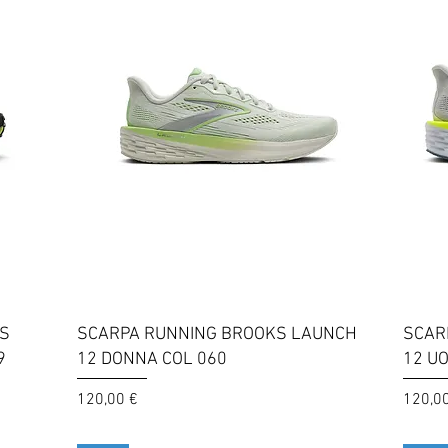
Vista rapida
KS
SCARPA RUNNING BROOKS LAUNCH
SCAR
9
12 DONNA COL 060
12 U
Prezzo
Prezzo
120,00 €
120,0