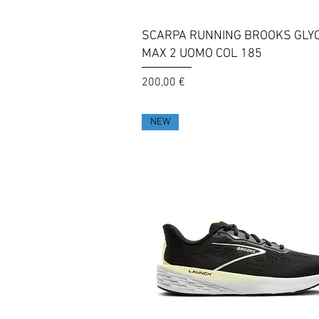
Vista rapida
SCARPA RUNNING BROOKS GLY
MAX 2 UOMO COL 185
Prezzo
200,00 €
NEW