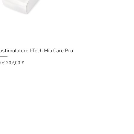
Vista rapida
rostimolatore I-Tech Mio Care Pro
 regolare
Prezzo scontato
0 €
209,00 €