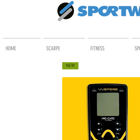
HOME
SCARPE
FITNESS
SP
NEW