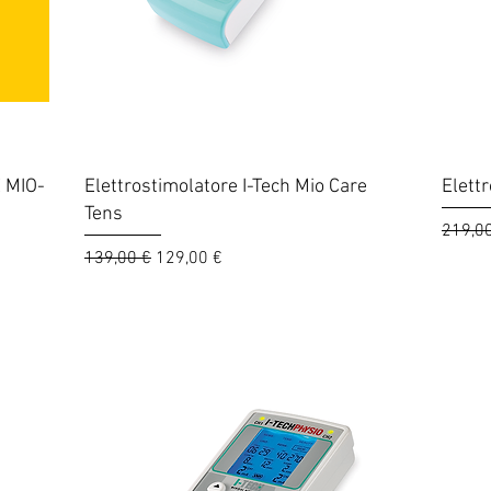
Vista rapida
 MIO-
Elettrostimolatore I-Tech Mio Care
Elett
Tens
Prezzo
219,0
Prezzo regolare
Prezzo scontato
139,00 €
129,00 €