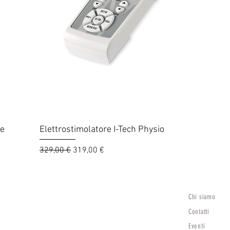
Vista rapida
re
Elettrostimolatore I-Tech Physio
Prezzo regolare
Prezzo scontato
329,00 €
319,00 €
Chi siamo
Lunedì
15:30 - 19:30
Contatti
Mar - Sab
Eventi