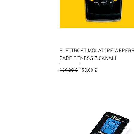
Vista rapida
ELETTROSTIMOLATORE WEPERE
CARE FITNESS 2 CANALI
Prezzo regolare
Prezzo scontato
169,00 €
155,00 €