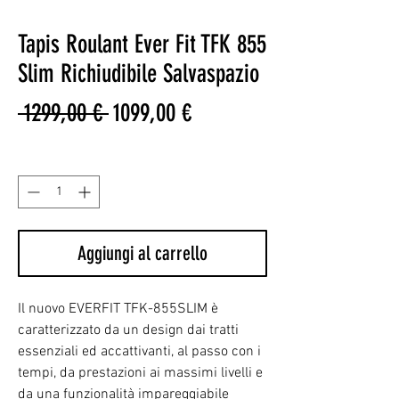
Tapis Roulant Ever Fit TFK 855
Slim Richiudibile Salvaspazio
Prezzo
Prezzo
 1299,00 € 
1099,00 €
regolare
scontato
Quantità
*
Aggiungi al carrello
Il nuovo EVERFIT TFK-855SLIM è
caratterizzato da un design dai tratti
essenziali ed accattivanti, al passo con i
tempi, da prestazioni ai massimi livelli e
da una funzionalità impareggiabile