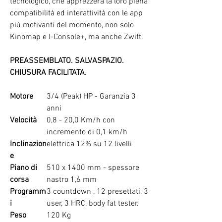
tecnologico, che apprezzerà la loro piena
compatibilità ed interattività con le app
più motivanti del momento, non solo
Kinomap e I-Console+, ma anche Zwift.
PREASSEMBLATO. SALVASPAZIO.
CHIUSURA FACILITATA.
Motore
3/4 (Peak) HP - Garanzia 3
anni
Velocità
0,8 - 20,0 Km/h con
incremento di 0,1 km/h
Inclinazion
elettrica 12% su 12 livelli
e
Piano di
510 x 1400 mm - spessore
corsa
nastro 1,6 mm
Programm
3 countdown , 12 presettati, 3
i
user, 3 HRC, body fat tester.
Peso
120 Kg