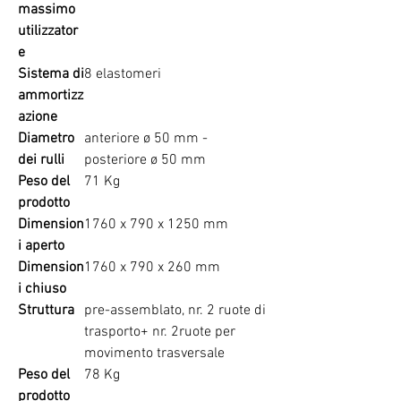
massimo
utilizzator
e
Sistema di
8 elastomeri
ammortizz
azione
Diametro
anteriore ø 50 mm -
dei rulli
posteriore ø 50 mm
Peso del
71 Kg
prodotto
Dimension
1760 x 790 x 1250 mm
i aperto
Dimension
1760 x 790 x 260 mm
i chiuso
Struttura
pre-assemblato, nr. 2 ruote di
trasporto+ nr. 2ruote per
movimento trasversale
Peso del
78 Kg
prodotto