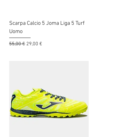
Scarpa Calcio 5 Joma Liga 5 Turf
Uomo
Prezzo regolare
Prezzo scontato
55,00 €
29,00 €