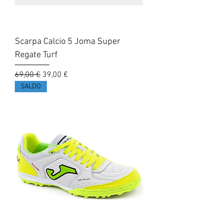
Scarpa Calcio 5 Joma Super
Regate Turf
Prezzo regolare
Prezzo scontato
69,00 €
39,00 €
SALDO