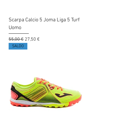
Scarpa Calcio 5 Joma Liga 5 Turf
Uomo
Prezzo regolare
Prezzo scontato
55,00 €
27,50 €
SALDO