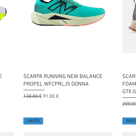
Vista rapida
E
SCARPA RUNNING NEW BALANCE
SCAR
PROPEL WFCPRLJ5 DONNA
FOAM
GTX 
Prezzo regolare
Prezzo scontato
130,00 €
91,00 €
Prezzo
200,0
SALDO
SALD