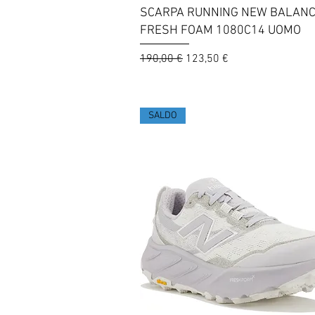
Vista rapida
SCARPA RUNNING NEW BALAN
FRESH FOAM 1080C14 UOMO
Prezzo regolare
Prezzo scontato
190,00 €
123,50 €
SALDO