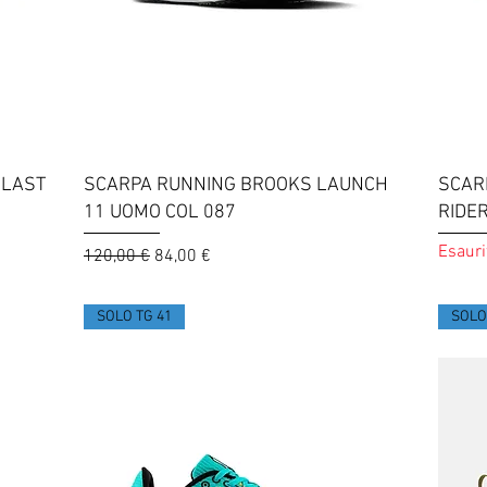
Vista rapida
BLAST
SCARPA RUNNING BROOKS LAUNCH
SCAR
11 UOMO COL 087
RIDE
Esauri
Prezzo regolare
Prezzo scontato
120,00 €
84,00 €
SOLO TG 41
SOLO 