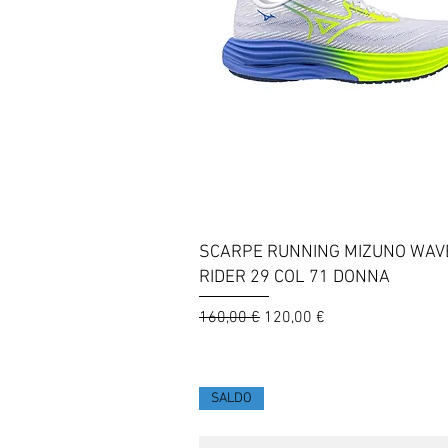
Vista rapida
SCARPE RUNNING MIZUNO WAV
RIDER 29 COL 71 DONNA
Prezzo regolare
Prezzo scontato
160,00 €
120,00 €
SALDO