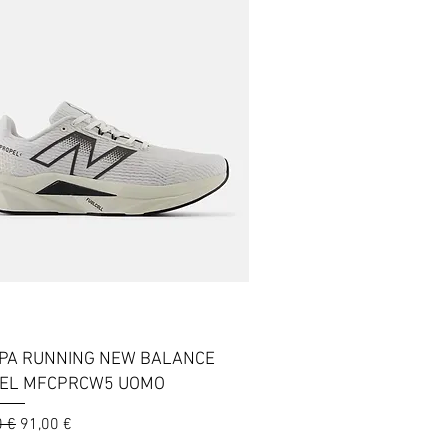
Vista rapida
PA RUNNING NEW BALANCE
EL MFCPRCW5 UOMO
 regolare
Prezzo scontato
0 €
91,00 €