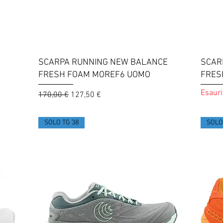
Vista rapida
SCARPA RUNNING NEW BALANCE
SCAR
FRESH FOAM MOREF6 UOMO
FRES
Esauri
Prezzo regolare
Prezzo scontato
170,00 €
127,50 €
SOLO TG 38
SOLO 