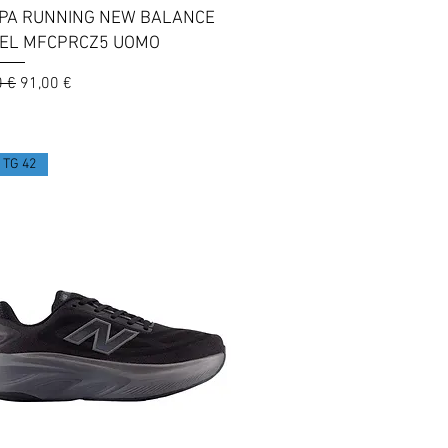
Vista rapida
PA RUNNING NEW BALANCE
EL MFCPRCZ5 UOMO
 regolare
Prezzo scontato
0 €
91,00 €
 TG 42