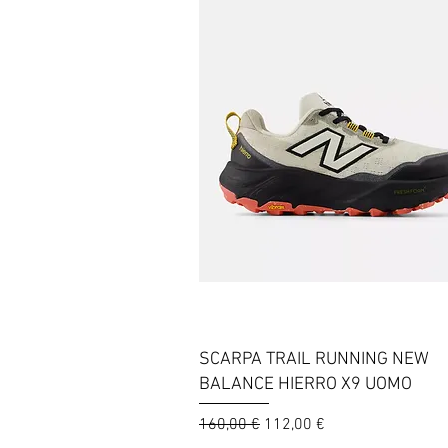
Vista rapida
SCARPA TRAIL RUNNING NEW
BALANCE HIERRO X9 UOMO
Prezzo regolare
Prezzo scontato
160,00 €
112,00 €