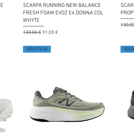
Vista rapida
CE
SCARPA RUNNING NEW BALANCE
SCAR
FRESH FOAM EVOZ E4 DONNA COL
PROP
WHYTE
Prezzo
130,0
Prezzo regolare
Prezzo scontato
130,00 €
91,00 €
SOLO TG 42
SOLO