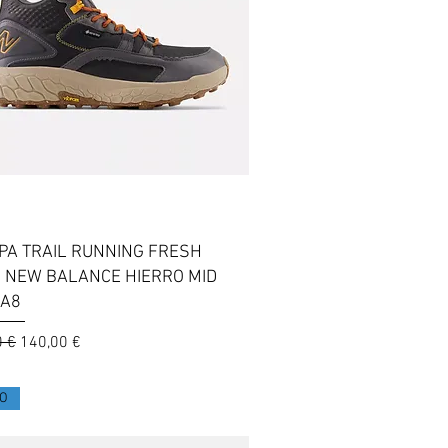
Vista rapida
PA TRAIL RUNNING FRESH
 NEW BALANCE HIERRO MID
GA8
 regolare
Prezzo scontato
0 €
140,00 €
O