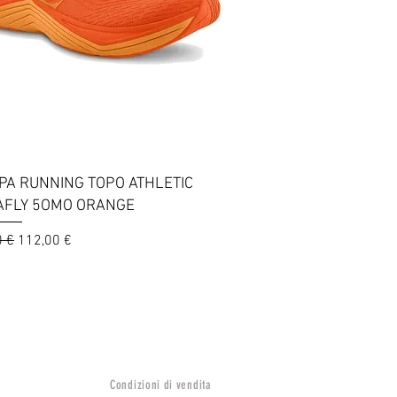
Vista rapida
PA RUNNING TOPO ATHLETIC
AFLY 5OMO ORANGE
 regolare
Prezzo scontato
0 €
112,00 €
Condizioni di vendita