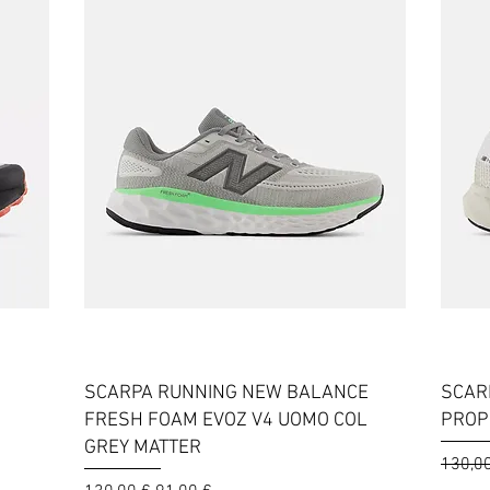
Vista rapida
SCARPA RUNNING NEW BALANCE
SCAR
FRESH FOAM EVOZ V4 UOMO COL
PROP
GREY MATTER
Prezzo
130,0