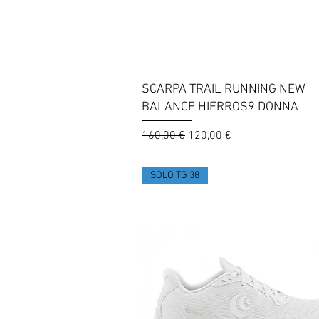
Vista rapida
SCARPA TRAIL RUNNING NEW
BALANCE HIERROS9 DONNA
Prezzo regolare
Prezzo scontato
160,00 €
120,00 €
SOLO TG 38