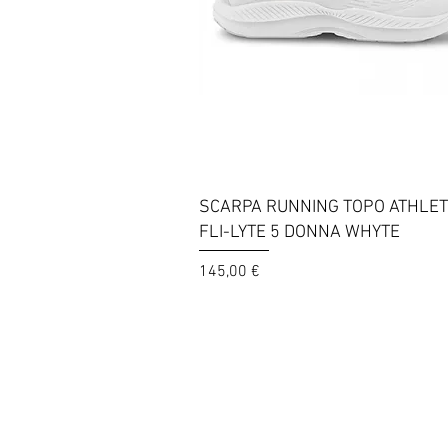
Vista rapida
SCARPA RUNNING TOPO ATHLET
FLI-LYTE 5 DONNA WHYTE
Prezzo
145,00 €
© 2025 Sportway