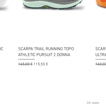
Vista rapida
IC
SCARPA TRAIL RUNNING TOPO
SCAR
ATHLETIC PURSUIT 2 DONNA
ULTR
Prezzo regolare
Prezzo scontato
Prezzo
165,00 €
115,50 €
160,0
Carica altro
Chi siamo
Lunedì