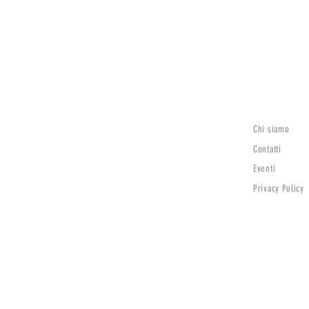
Chi siamo
Lunedì
15:30 - 19:30
Contatti
Mar - Sab
Eventi
9:00 - 12:30 | 15:30 - 19:30
Privacy Policy
Domenica Chiuso
TV)