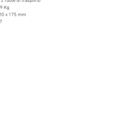
 2 ruote di trasporto
39 Kg
720 x 175 mm
57
RELATED PRODUCTS