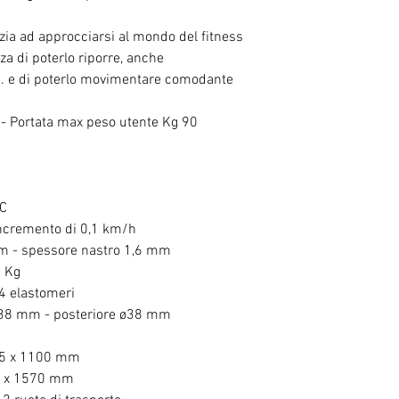
izia ad approcciarsi al mondo del fitness
a di poterlo riporre, anche
m. e di poterlo movimentare comodante
 - Portata max peso utente Kg 90
DC
incremento di 0,1 km/h
m - spessore nastro 1,6 mm
0 Kg
4 elastomeri
 ø38 mm - posteriore ø38 mm
35 x 1100 mm
5 x 1570 mm