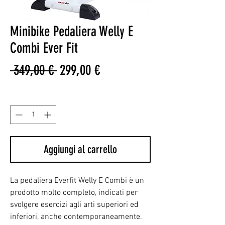
Minibike Pedaliera Welly E
Combi Ever Fit
Prezzo
Prezzo
 349,00 € 
299,00 €
regolare
scontato
Quantità
*
Aggiungi al carrello
La pedaliera Everfit Welly E Combi è un
prodotto molto completo, indicati per
svolgere esercizi agli arti superiori ed
inferiori, anche contemporaneamente.