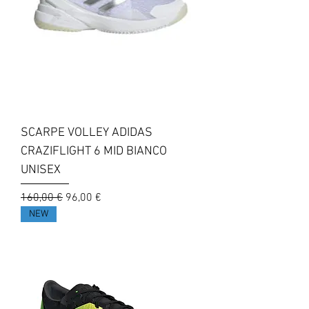
SCARPE VOLLEY ADIDAS
CRAZIFLIGHT 6 MID BIANCO
UNISEX
Prezzo regolare
Prezzo scontato
160,00 €
96,00 €
NEW