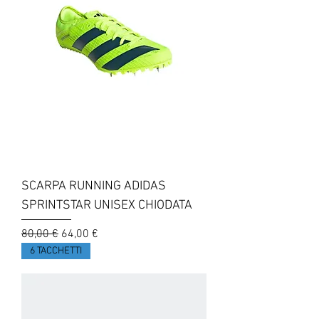
SCARPA RUNNING ADIDAS
SPRINTSTAR UNISEX CHIODATA
Prezzo regolare
Prezzo scontato
80,00 €
64,00 €
6 TACCHETTI