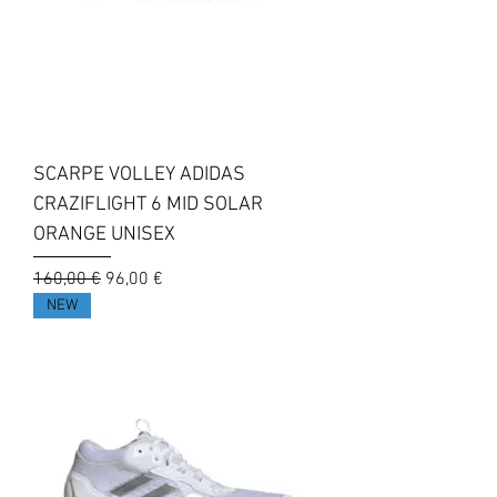
SCARPE VOLLEY ADIDAS
CRAZIFLIGHT 6 MID SOLAR
ORANGE UNISEX
Prezzo regolare
Prezzo scontato
160,00 €
96,00 €
NEW