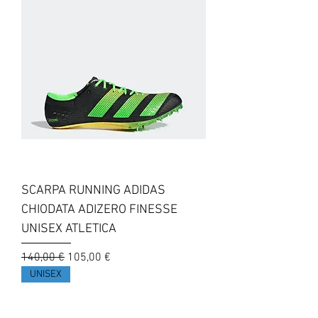
SCARPA RUNNING ADIDAS
CHIODATA ADIZERO FINESSE
UNISEX ATLETICA
Prezzo regolare
Prezzo scontato
140,00 €
105,00 €
UNISEX