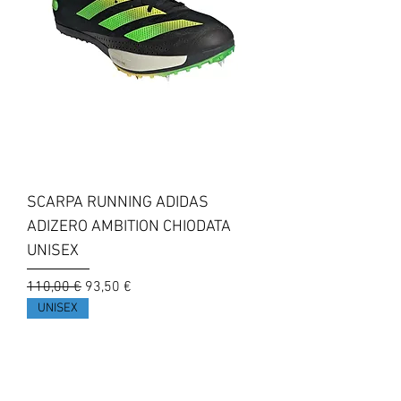
SCARPA RUNNING ADIDAS
ADIZERO AMBITION CHIODATA
UNISEX
Prezzo regolare
Prezzo scontato
110,00 €
93,50 €
UNISEX