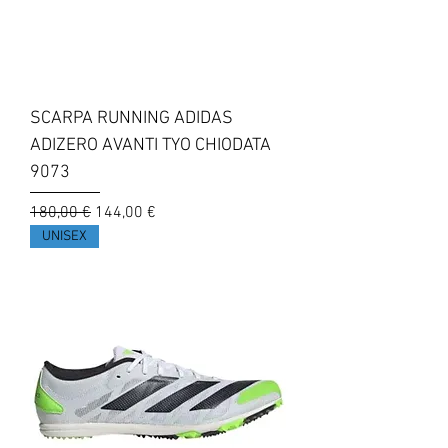
SCARPA RUNNING ADIDAS
ADIZERO AVANTI TYO CHIODATA
9073
Prezzo regolare
Prezzo scontato
180,00 €
144,00 €
UNISEX