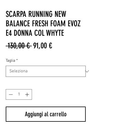
SCARPA RUNNING NEW
BALANCE FRESH FOAM EVOZ
E4 DONNA COL WHYTE
Prezzo
Prezzo
 130,00 € 
91,00 €
regolare
scontato
Taglia
*
Quantità
*
Aggiungi al carrello