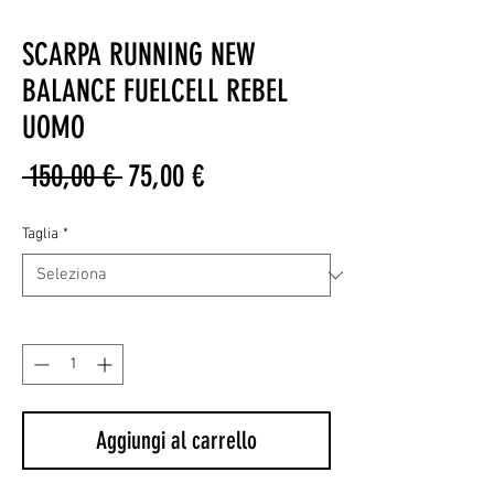
SCARPA RUNNING NEW
BALANCE FUELCELL REBEL
UOMO
Prezzo
Prezzo
 150,00 € 
75,00 €
regolare
scontato
Taglia
*
Quantità
*
Aggiungi al carrello