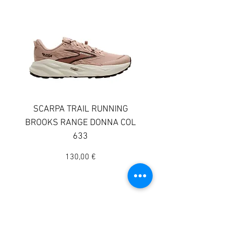
SCARPA TRAIL RUNNING
SCARPA TRAIL RUN
BROOKS RANGE DONNA COL
BROOKS GHOST TR
633
DONNA COLORE 
Prezzo
130,00 €
© 2025 Sportway
Il vero negozio di sport
Indirizzo: