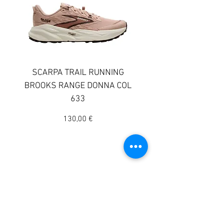
SCARPA TRAIL RUNNING
SCARPA TRAIL RUN
BROOKS RANGE DONNA COL
BROOKS GHOST TR
633
DONNA COLORE 
Prezzo
130,00 €
© 2025 Sportway
Il vero negozio di sport
Indirizzo:
Lunedì
15:30 - 19:30