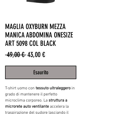
MAGLIA OXYBURN MEZZA
MANICA ABDOMINA ONESIZE
ART 5098 COL BLACK
Prezzo
Prezzo
 49,00 € 
43,00 €
regolare
scontato
Esaurito
T-shirt uomo con
tessuto ultraleggero
in
grado di mantenere il perfetto
microclima corporeo. La
struttura a
microrete auto ventilante
accelera la
traspirazione del sudore lasciando il