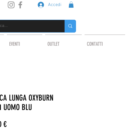
Accedi
EVENTI
OUTLET
CONTATTI
CA LUNGA OXYBURN
61 UOMO BLU
o
Prezzo
0 €