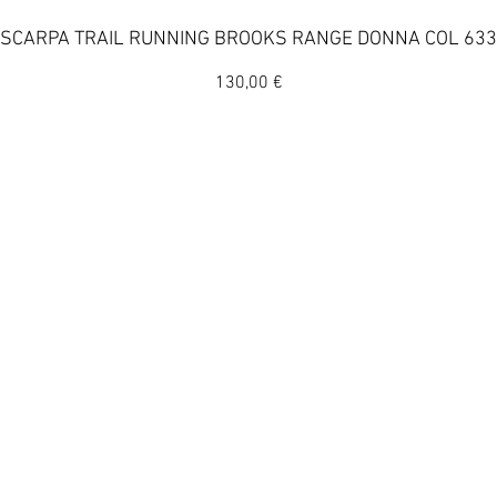
Vista rapida
SCARPA TRAIL RUNNING BROOKS RANGE DONNA COL 633
Prezzo
130,00 €