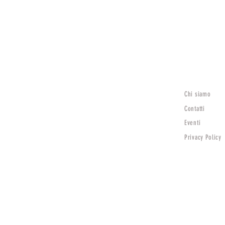
Chi siamo
Lunedì
15:30 - 19:30
Contatti
Mar - Sab
Eventi
9:00 - 12:30 | 15:30 - 19:30
Privacy Policy
Domenica Chiuso
TV)