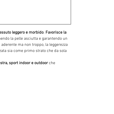
essuto leggero e morbido
.
Favorisce la
ndo la pelle asciutta e garantendo un
 è aderente ma non troppo, la leggerezza
zzata sia come primo strato che da sola
estra, sport indoor e outdoor
che
RELATED PRODUCTS