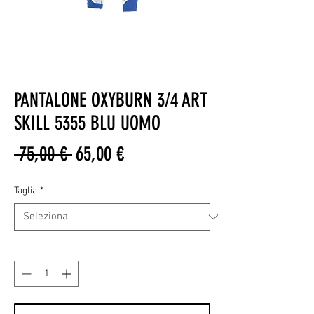
PANTALONE OXYBURN 3/4 ART
SKILL 5355 BLU UOMO
Prezzo
Prezzo
 75,00 € 
65,00 €
regolare
scontato
Taglia
*
Quantità
*