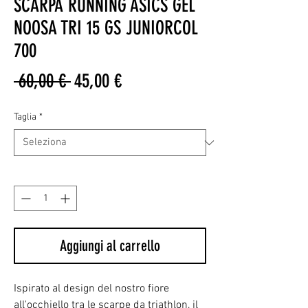
SCARPA RUNNING ASICS GEL
NOOSA TRI 15 GS JUNIORCOL
700
Prezzo
Prezzo
 60,00 € 
45,00 €
regolare
scontato
Taglia
*
Quantità
*
Aggiungi al carrello
Ispirato al design del nostro fiore
all'occhiello tra le scarpe da triathlon, il