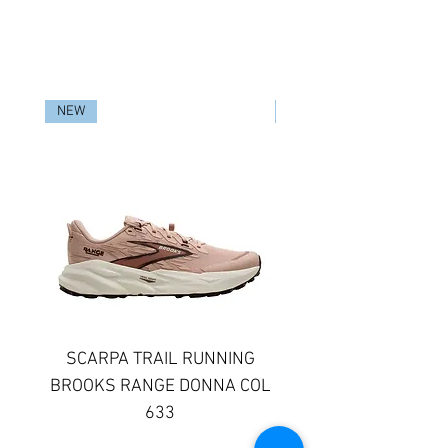
RELATED PRODUCTS
NEW
NEW
SCARPA TRAIL RUNNING
SCARPA TRAIL RUN
BROOKS RANGE DONNA COL
BROOKS GHOST TR
633
DONNA COLORE 