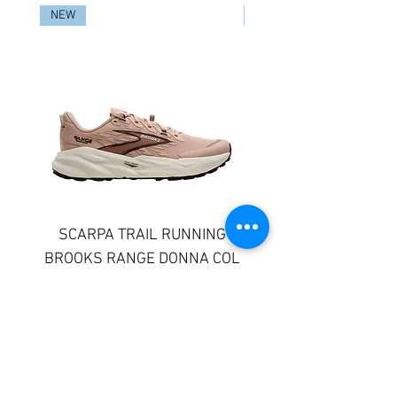
NEW
NEW
SCARPA TRAIL RUNNING
SCARPA TRAIL RUN
BROOKS RANGE DONNA COL
BROOKS GHOST TR
633
DONNA COLORE 
Prezzo
130,00 €
© 2025 Sportway