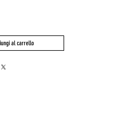
olare
scontato
ungi al carrello