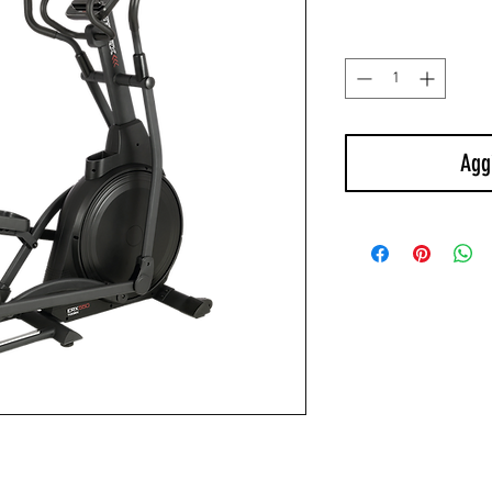
reg
Quantità
*
Aggi