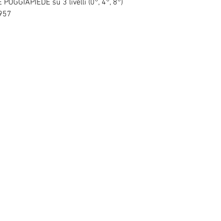
POGGIAPIEDE su 3 livelli (0°, 4°, 8°)
957
RELATED PRODUCTS