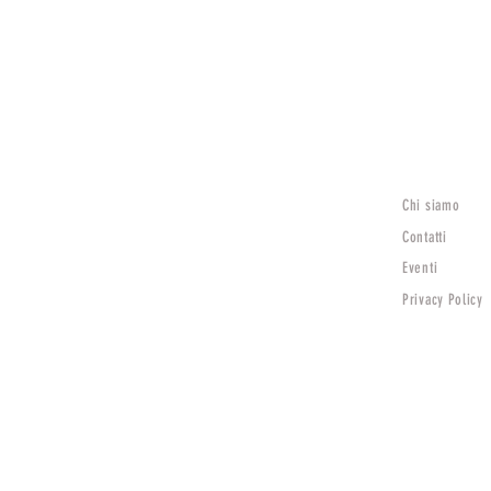
Chi siamo
Lunedì
15:30 - 19:30
Contatti
Mar - Sab
Eventi
9:00 - 12:30 | 15:30 - 19:30
Privacy Policy
Domenica Chiuso
TV)