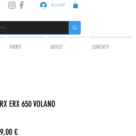
Accedi
EVENTI
OUTLET
CONTATTI
ORX ERX 650 VOLANO
zzo
Prezzo
9,00 €