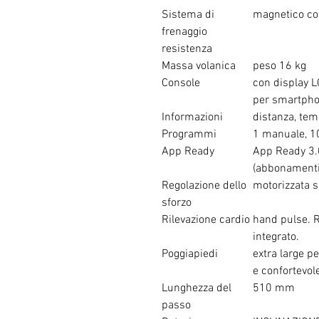
Sistema di
magnetico con
frenaggio
resistenza
Massa volanica
peso 16 kg
Console
con display L
per smartphon
Informazioni
distanza, temp
Programmi
1 manuale, 10
App Ready
App Ready 3.
(abbonamenti
Regolazione dello
motorizzata su
sforzo
Rilevazione cardio
hand pulse. R
integrato.
Poggiapiedi
extra large p
e confortevol
Lunghezza del
510 mm
passo