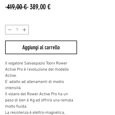
Prezzo
Prezzo
 419,00 € 
389,00 €
regolare
scontato
Quantità
*
Aggiungi al carrello
Il vogatore Salvaspazio Toorx Rower
Active Pro
è l'evoluzione del modello
Active.
E' adatto ad allenamenti di medio
intensità.
Il volano del Rower Active Pro ha un
peso di ben 6 Kg
ed offrirà una remata
molto fluida.
La resistenza è elettro-magnetica,