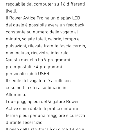
regolabile
dal computer su 16 differenti
livelli.
Il Rower Avtice Pro ha un display LCD
dal quale è possibile avere un feedback
constante su
numero delle vogate al
minuto, vogate totali, calorie, tempo e
pulsazioni, rilevate tramite fascia cardio
,
non inclusa, riceviotre integrato.
Questo modello ha 9 programmi
preimpostati e 4 programmi
personalizzabili USER.
Il sedile del vogatore è a rulli con
cuscinetti a sfera su binario in
Alluminio.
I due poggiapiedi del
v
ogatore Rower
Active sono dotati di pratici cinturini
ferma piedi per una maggiore sicurezza
durante l'esercizio.
Il peso della struttura è di circa 19 Kg e