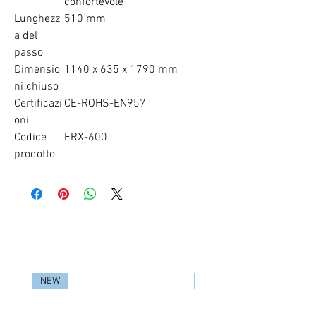
confortevole
Lunghezz
510 mm
a del
passo
Dimensio
1140 x 635 x 1790 mm
ni chiuso
Certificazi
CE-ROHS-EN957
oni
Codice
ERX-600
prodotto
RELATED PRODUCTS
NEW
NEW