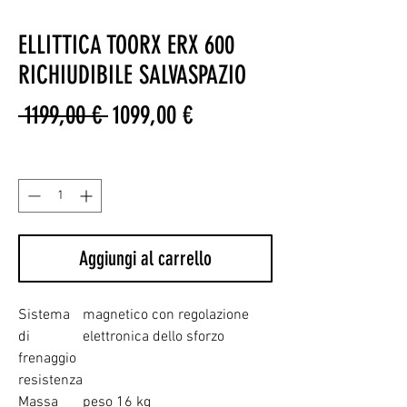
ELLITTICA TOORX ERX 600
RICHIUDIBILE SALVASPAZIO
Prezzo
Prezzo
 1199,00 € 
1099,00 €
regolare
scontato
Quantità
*
Aggiungi al carrello
Sistema
magnetico con regolazione
di
elettronica dello sforzo
frenaggio
resistenza
Massa
peso 16 kg