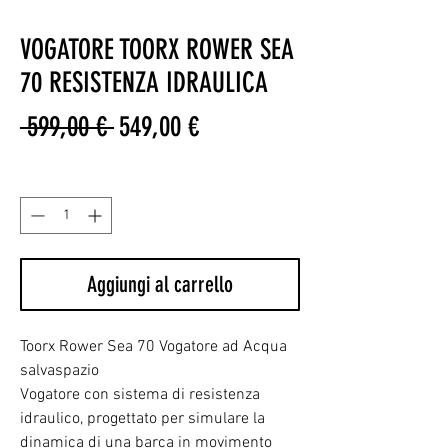
VOGATORE TOORX ROWER SEA
70 RESISTENZA IDRAULICA
Prezzo
Prezzo
 599,00 € 
549,00 €
regolare
scontato
Quantità
*
Aggiungi al carrello
Toorx Rower Sea 70 Vogatore ad Acqua
salvaspazio
Vogatore con sistema di resistenza
idraulico, progettato per simulare la
dinamica di una barca in movimento