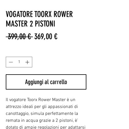
VOGATORE TOORX ROWER
MASTER 2 PISTONI
Prezzo
Prezzo
 399,00 € 
369,00 €
regolare
scontato
Quantità
*
Aggiungi al carrello
Il vogatore Toorx Rower Master è un
attrezzo ideali per gli appassionati di
canottaggio, simula perfettamente la
remata in acqua grazie a 2 pistoni, è'
dotato di ampie regolazioni per adattarsi