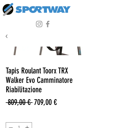
Tapis Roulant Toorx TRX
Walker Evo Camminatore
Riabilitazione
Prezzo
Prezzo
 809,00 € 
709,00 €
regolare
scontato
Quantità
*