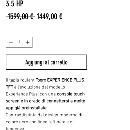
3.5 HP
Prezzo
Prezzo
 1599,00 € 
1449,00 €
regolare
scontato
Quantità
*
Aggiungi al carrello
Il tapis roulant
Toorx EXPERIENCE PLUS
TFT
è l'evoluzione del modello
Experience Plus, con una
console touch
screen e in grado di connettersi a molte
app già preinstallate.
Contraddistinto dal design moderno di
colore nero con linee raffinate e di
tendenza.