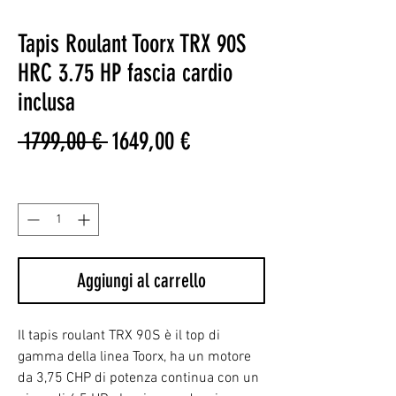
Tapis Roulant Toorx TRX 90S
HRC 3.75 HP fascia cardio
inclusa
Prezzo
Prezzo
 1799,00 € 
1649,00 €
regolare
scontato
Quantità
*
Aggiungi al carrello
Il tapis roulant TRX 90S è il top di
gamma della linea Toorx, ha un motore
da 3,75 CHP di potenza continua con un