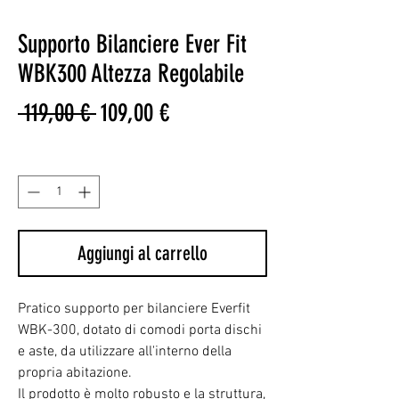
Supporto Bilanciere Ever Fit
WBK300 Altezza Regolabile
Prezzo
Prezzo
 119,00 € 
109,00 €
regolare
scontato
Quantità
*
Aggiungi al carrello
Pratico supporto per bilanciere Everfit
WBK-300, dotato di comodi porta dischi
e aste, da utilizzare all'interno della
propria abitazione.
Il prodotto è molto robusto e la struttura,