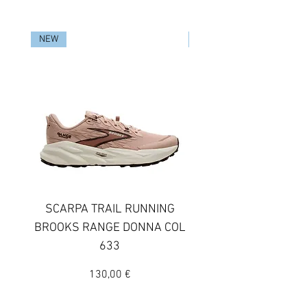
NEW
NEW
SCARPA TRAIL RUNNING
SCARPA TRAIL RUN
BROOKS RANGE DONNA COL
BROOKS GHOST TR
633
DONNA COLORE 
Prezzo
130,00 €