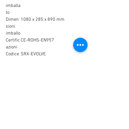
imballa
to
Dimen
1080 x 285 x 890 mm
sioni
imballo
Certific
CE-ROHS-EN957
azioni
Codice
SRX-EVOLVE
prodott
o
RELATED PRODUCTS
NEW
NEW