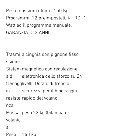
Peso massimo utente: 150 Kg.
Programmi: 12 preimpostati, 4 HRC , 1
Watt ed il programma manuale.
GARANZIA DI 2 ANNI
Trasmi
a cinghia con pignone fisso
ssione
Sistem
magnetico con regolazione
a di
elettronica dello sforzo su 24
frenagg
livelli. Dotato di freno di
io
sicurezza per il bloccaggio
resiste
rapido del volano
nza
Massa
peso 22 kg (bilanciato)
volanic
a
Peso
150 kg