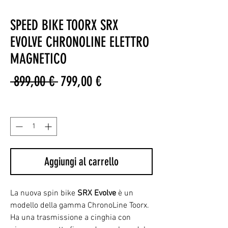
SPEED BIKE TOORX SRX
EVOLVE CHRONOLINE ELETTRO
MAGNETICO
Prezzo
Prezzo
 899,00 € 
799,00 €
regolare
scontato
Quantità
*
Aggiungi al carrello
La nuova spin bike
SRX Evolve
è un
modello della gamma ChronoLine Toorx.
Ha una trasmissione a cinghia con