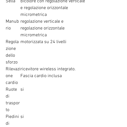
Sella
bicolore con regolazione verticale
e regolazione orizzontale
micrometrica
Manub
regolazione verticale e
rio
regolazione orizzontale
micrometrica
Regola
motorizzata su 24 livelli
zione
dello
sforzo
Rilevazi
ricevitore wireless integrato.
one
Fascia cardio inclusa
cardio
Ruote
si
di
traspor
to
Piedini
si
di