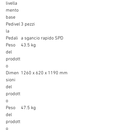
livella
mento
base
Pedivel
3 pezzi
la
Pedali
a sgancio rapido SPD
Peso
43.5 kg
del
prodott
o
Dimen
1260 x 620 x 1190 mm
sioni
del
prodott
o
Peso
47.5 kg
del
prodott
o