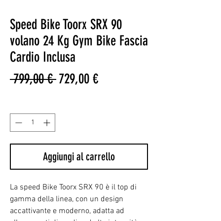
Speed Bike Toorx SRX 90
volano 24 Kg Gym Bike Fascia
Cardio Inclusa
Prezzo
Prezzo
 799,00 € 
729,00 €
regolare
scontato
Quantità
*
Aggiungi al carrello
La speed Bike Toorx SRX 90 è il top di
gamma della linea, con un design
accattivante e moderno, adatta ad