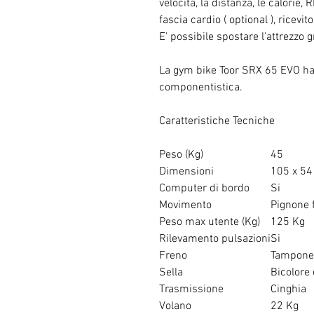
velocità, la distanza, le calorie,
fascia cardio ( optional ), ricevit
E' possibile spostare l'attrezzo g
La gym bike Toor SRX 65 EVO ha 
componentistica.
Caratteristiche Tecniche
Peso (Kg)
45
Dimensioni
105 x 54
Computer di bordo
Si
Movimento
Pignone 
Peso max utente (Kg)
125 Kg
Rilevamento pulsazioni
Si
Freno
Tampone 
Sella
Bicolore 
Trasmissione
Cinghia
Volano
22 Kg