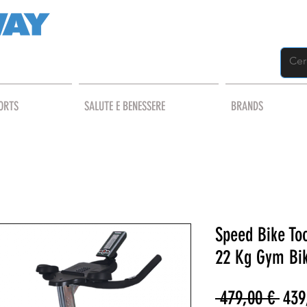
ORTS
SALUTE E BENESSERE
BRANDS
Speed Bike To
22 Kg Gym Bi
Prez
 479,00 € 
439