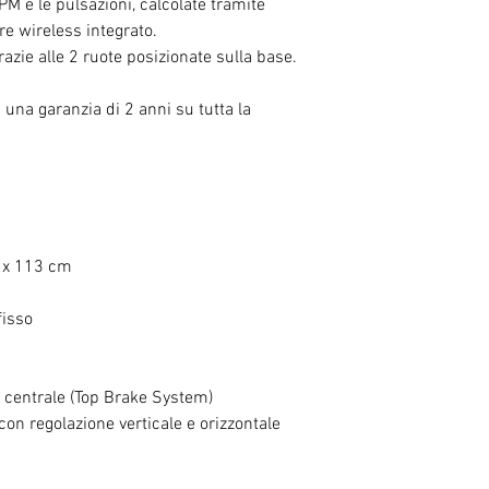
 RPM e le pulsazioni, calcolate tramite
ore wireless integrato.
razie alle 2 ruote
posizionate sulla base.
una garanzia di 2 anni su tutta la
 x 113 cm
fisso
centrale (Top Brake System)
con regolazione verticale e orizzontale