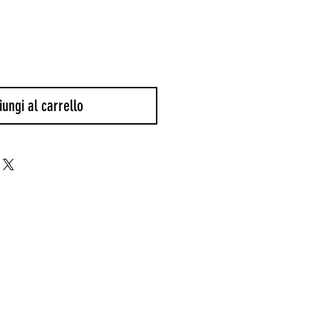
lare
scontato
ungi al carrello