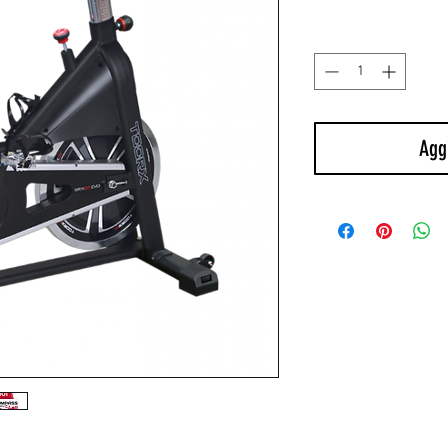
rego
Quantità
*
Aggi