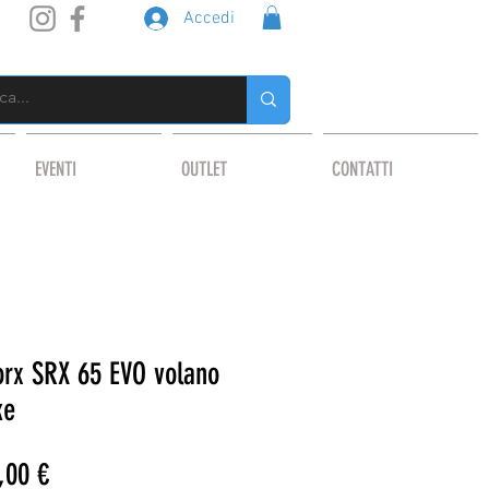
Accedi
EVENTI
OUTLET
CONTATTI
orx SRX 65 EVO volano
ke
zo
Prezzo
,00 €