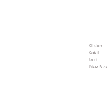
Chi siamo
Lunedì
15:30 - 19:30
Contatti
Mar - Sab
Eventi
9:00 - 12:30 | 15:30 - 19:30
Privacy Policy
Domenica Chiuso
TV)