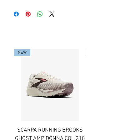
RELATED PRODUCTS
NEW
NEW
SCARPA RUNNING BROOKS
SCARPA RUNNING B
GHOST AMP DONNA COL 218
GHOST AMP UOMO C