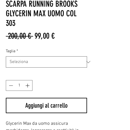
SCARPA RUNNING BROOKS
GLYCERIN MAX UOMO COL
303
Prezzo
Prezzo
 200,00 € 
99,00 €
regolare
scontato
Taglia
*
Quantità
*
Aggiungi al carrello
Glycerin Max da uomo assicura