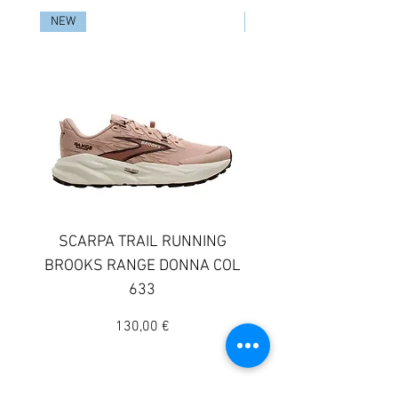
NEW
NEW
SCARPA TRAIL RUNNING
SCARPA TRAIL RUN
BROOKS RANGE DONNA COL
BROOKS GHOST TR
633
DONNA COLORE 
Prezzo
130,00 €
© 2025 Sportway