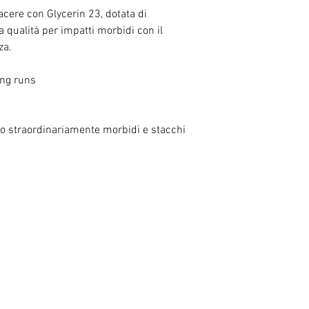
cere con Glycerin 23, dotata di
a qualità per impatti morbidi con il
za.
ong runs
no straordinariamente morbidi e stacchi
RELATED PRODUCTS