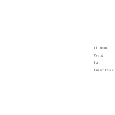
Chi siamo
Lunedì
15:30 - 19:30
Contatti
Mar - Sab
Eventi
9:00 - 12:30 | 15:30 - 19:30
Privacy Policy
Domenica Chiuso
TV)