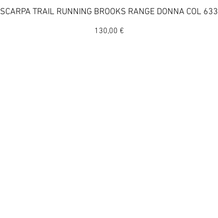
Vista rapida
SCARPA TRAIL RUNNING BROOKS RANGE DONNA COL 633
Prezzo
130,00 €