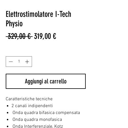
Elettrostimolatore I-Tech
Physio
Prezzo
Prezzo
 329,00 € 
319,00 €
regolare
scontato
Quantità
*
Aggiungi al carrello
Caratteristiche tecniche
2 canali indipendenti
Onda quadra bifasica compensata
Onda quadra monofasica
Onda Interferenziale, Kotz