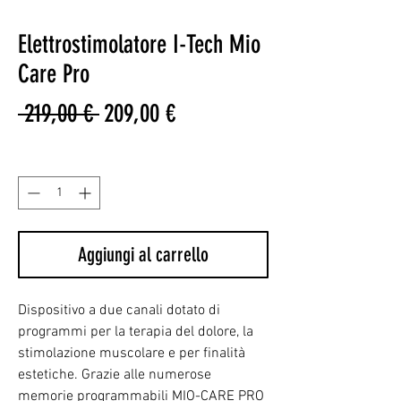
Elettrostimolatore I-Tech Mio
Care Pro
Prezzo
Prezzo
 219,00 € 
209,00 €
regolare
scontato
Quantità
*
Aggiungi al carrello
Dispositivo a due canali dotato di
programmi per la terapia del dolore, la
stimolazione muscolare e per finalità
estetiche. Grazie alle numerose
memorie programmabili MIO-CARE PRO