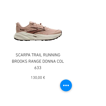
SCARPA TRAIL RUNNING
SCARPA TRAIL RUN
BROOKS RANGE DONNA COL
BROOKS GHOST TR
633
DONNA COLORE 
Prezzo
130,00 €
© 2025 Sportway
Il vero negozio di sport