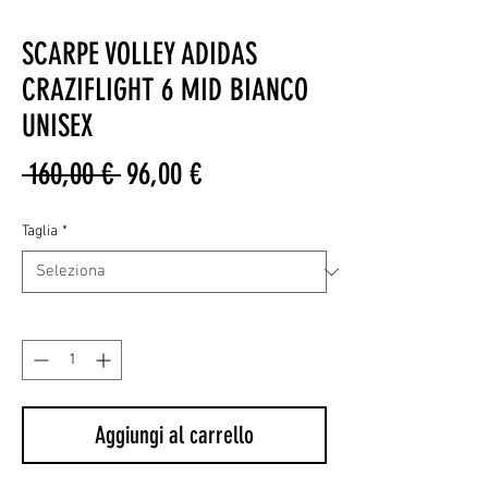
SCARPE VOLLEY ADIDAS
CRAZIFLIGHT 6 MID BIANCO
UNISEX
Prezzo
Prezzo
 160,00 € 
96,00 €
regolare
scontato
Taglia
*
Quantità
*
Aggiungi al carrello