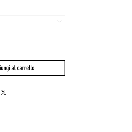
are
scontato
ungi al carrello