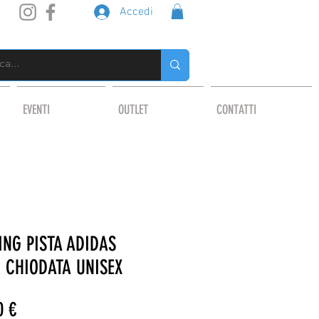
Accedi
EVENTI
OUTLET
CONTATTI
NG PISTA ADIDAS
 CHIODATA UNISEX
o
Prezzo
0 €