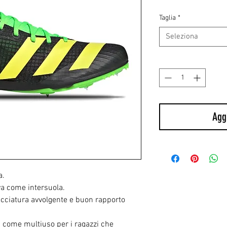
regol
Taglia
*
Seleziona
Quantità
*
Aggi
a.
va come intersuola.
cciatura avvolgente e buon rapporto
ta come multiuso per i ragazzi che