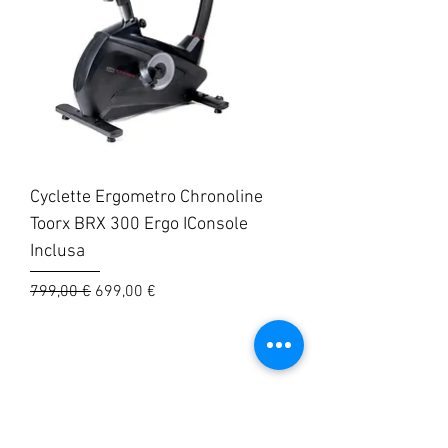
Cyclette Ergometro Chronoline
Toorx BRX 300 Ergo IConsole
Inclusa
Prezzo regolare
Prezzo scontato
799,00 €
699,00 €