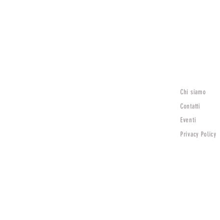
Chi siamo
Lunedì
15:30 - 19:30
Contatti
Mar - Sab
Eventi
9:00 - 12:30 | 15:30 - 19:30
Privacy Policy
Domenica Chiuso
TV)