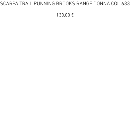
Vista rapida
SCARPA TRAIL RUNNING BROOKS RANGE DONNA COL 633
Prezzo
130,00 €