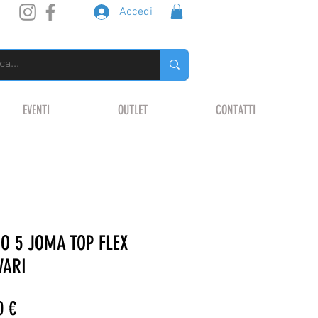
Accedi
EVENTI
OUTLET
CONTATTI
O 5 JOMA TOP FLEX
VARI
o
Prezzo
0 €