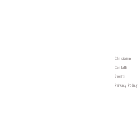
Chi siamo
Lunedì
15:30 - 19:30
Contatti
Mar - Sab
Eventi
9:00 - 12:30 | 15:30 - 19:30
Privacy Policy
Domenica Chiuso
TV)