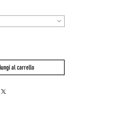
are
scontato
ungi al carrello