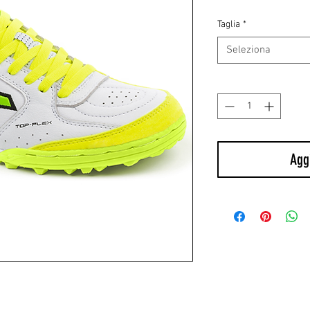
regol
Taglia
*
Seleziona
Quantità
*
Aggi