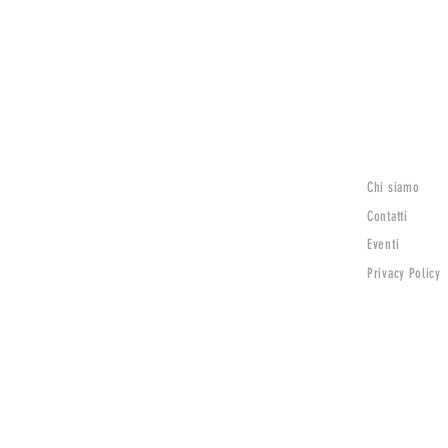
Chi siamo
Lunedì
15:30 - 19:30
Contatti
Mar - Sab
Eventi
9:00 - 12:30 | 15:30 - 19:30
Privacy Policy
Domenica Chiuso
TV)