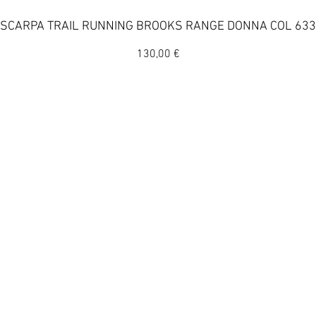
Vista rapida
SCARPA TRAIL RUNNING BROOKS RANGE DONNA COL 633
Prezzo
130,00 €