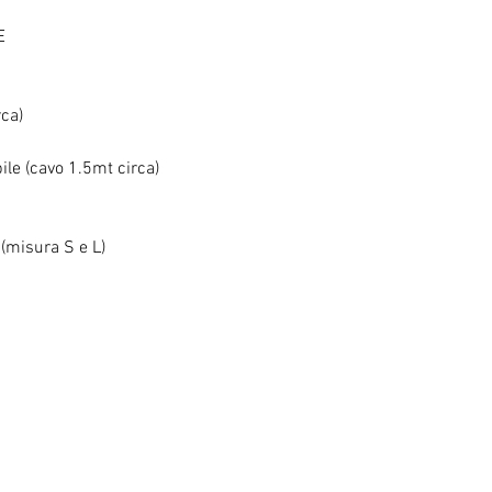
E
rca)
ile (cavo 1.5mt circa)
 (misura S e L)
RELATED PRODUCTS