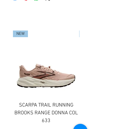
RELATED PRODUCTS
NEW
NEW
SCARPA TRAIL RUNNING
SCARPA TRAIL RUN
BROOKS RANGE DONNA COL
BROOKS GHOST TR
633
DONNA COLORE 