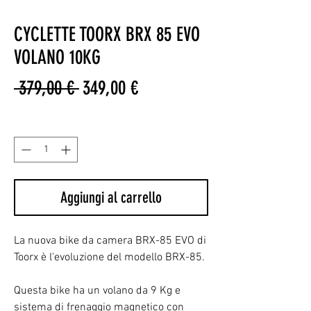
CYCLETTE TOORX BRX 85 EVO
VOLANO 10KG
Prezzo
Prezzo
 379,00 € 
349,00 €
regolare
scontato
Quantità
*
Aggiungi al carrello
La nuova bike da camera BRX-85 EVO di
Toorx è l'evoluzione del modello BRX-85.
Questa bike ha un volano da 9 Kg e
sistema di frenaggio magnetico con