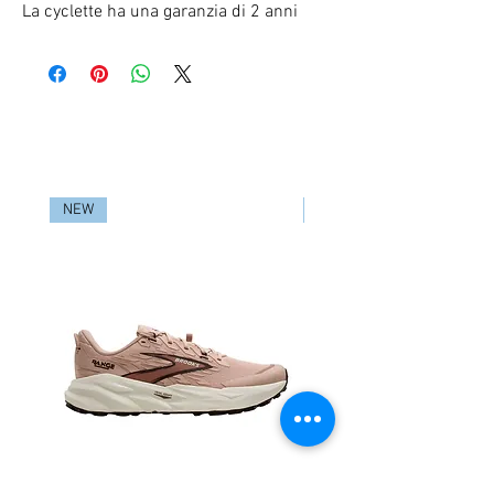
La cyclette ha una garanzia di 2 anni
RELATED PRODUCTS
NEW
NEW
SCARPA TRAIL RUNNING
SCARPA TRAIL RUN