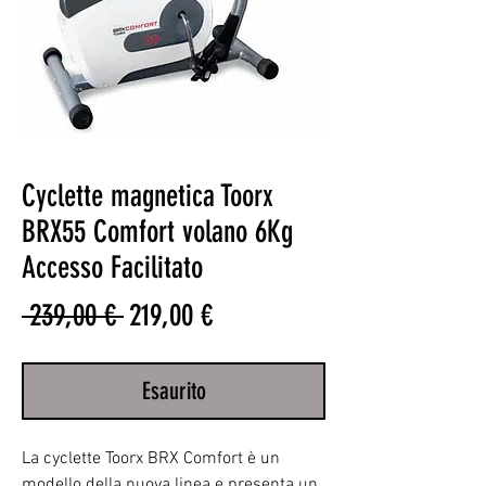
Cyclette magnetica Toorx
BRX55 Comfort volano 6Kg
Accesso Facilitato
Prezzo
Prezzo
 239,00 € 
219,00 €
regolare
scontato
Esaurito
La cyclette Toorx BRX Comfort è un
modello della nuova linea e presenta un