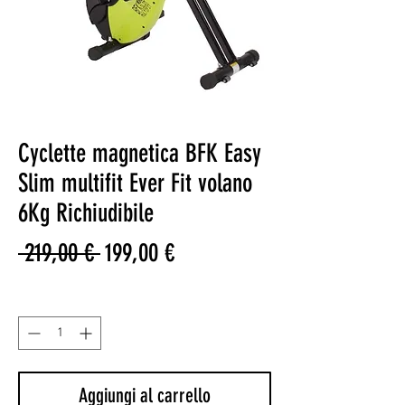
Cyclette magnetica BFK Easy
Slim multifit Ever Fit volano
6Kg Richiudibile
Prezzo
Prezzo
 219,00 € 
199,00 €
regolare
scontato
Quantità
*
Aggiungi al carrello