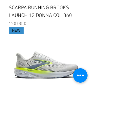
SCARPA RUNNING BROOKS
LAUNCH 12 DONNA COL 060
Prezzo
120,00 €
NEW
SCARPA RUNNING BROOKS
LAUNCH 12 UOMO COL 164
Prezzo
120,00 €