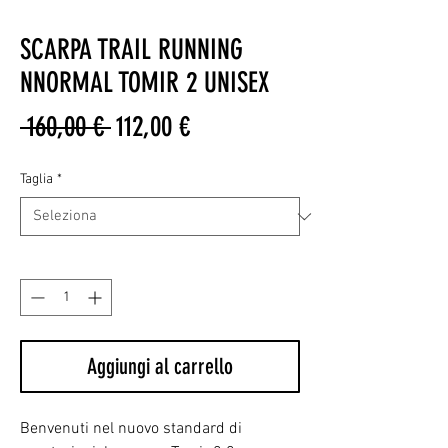
SCARPA TRAIL RUNNING
NNORMAL TOMIR 2 UNISEX
Prezzo
Prezzo
 160,00 € 
112,00 €
regolare
scontato
Taglia
*
Quantità
*
Aggiungi al carrello
Benvenuti nel nuovo standard di